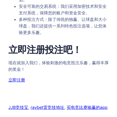
安全可靠的交易系统：我们采用加密技术和安全
支付系统，保障您的账户和资金安全。
多种投注方式：除了传统的独赢、让球盘和大小
球盘，我们还提供一系列特色投注选项，让您体
验更多乐趣。
立即注册投注吧！
现在就加入我们，体验刺激的电竞投注乐趣，赢得丰厚
的奖金！
立即注册
JJB竞技宝
, 
raybet雷竞技地址
, 
买电竞比赛输赢的app