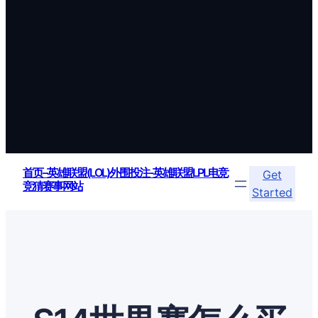
首页–英雄联盟(LOL)外围投注-英雄联盟LPL电竞
Get
竞猜赛事网站
Started