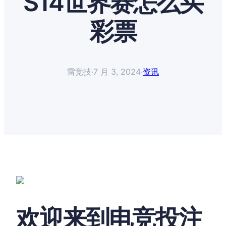
S14世界赛怎么买
彩票
雷竞技
·
7 月 3, 2024
·
资讯
欢迎来到电竞投注