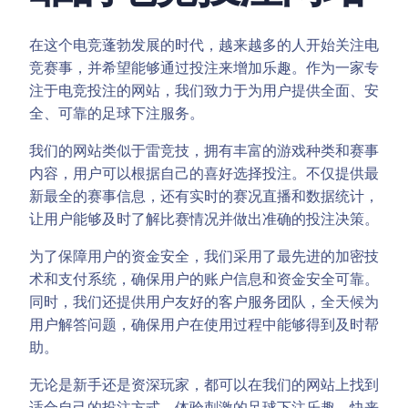
在这个电竞蓬勃发展的时代，越来越多的人开始关注电
竞赛事，并希望能够通过投注来增加乐趣。作为一家专
注于电竞投注的网站，我们致力于为用户提供全面、安
全、可靠的足球下注服务。
我们的网站类似于雷竞技，拥有丰富的游戏种类和赛事
内容，用户可以根据自己的喜好选择投注。不仅提供最
新最全的赛事信息，还有实时的赛况直播和数据统计，
让用户能够及时了解比赛情况并做出准确的投注决策。
为了保障用户的资金安全，我们采用了最先进的加密技
术和支付系统，确保用户的账户信息和资金安全可靠。
同时，我们还提供用户友好的客户服务团队，全天候为
用户解答问题，确保用户在使用过程中能够得到及时帮
助。
无论是新手还是资深玩家，都可以在我们的网站上找到
适合自己的投注方式，体验刺激的足球下注乐趣。快来