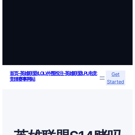
首页–英雄联盟(LOL)外围投注-英雄联盟LPL电竞
Get
竞猜赛事网站
Started