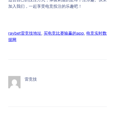
加入我们，一起享受电竞投注的乐趣吧！
raybet雷竞技地址
, 
买电竞比赛输赢的app
, 
电竞实时数
据网
雷竞技