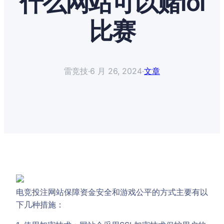
什么网站可以赌lol
比赛
雷竞技
·
6 月 26, 2024
·
文章
电竞投注网站保障资金安全和游戏公平的方式主要有以
下几种措施：