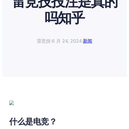
雷竞技投注是真的
吗知乎
雷竞技
·
6 月 24, 2024
·
新闻
什么是电竞？