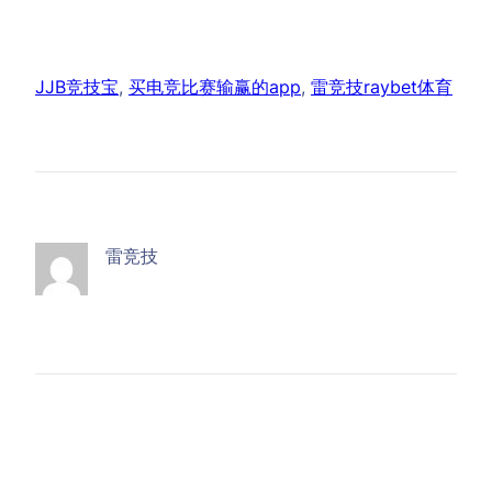
JJB竞技宝
, 
买电竞比赛输赢的app
, 
雷竞技raybet体育
雷竞技