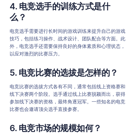
4. 电竞选手的训练方式是什
么？
电竞选手需要进行长时间的游戏训练来提升自己的游戏
技巧，包括练习操作、战术设计、团队配合等方面。此
外，电竞选手还需要保持良好的身体素质和心理状态，
以应对激烈的比赛压力。
5. 电竞比赛的选拔是怎样的？
电竞比赛的选拔方式各有不同，通常包括线上资格赛和
线下决赛两个阶段。选手通过线上比赛脱颖而出，获得
参加线下决赛的资格，最终角逐冠军。一些知名的电竞
比赛也会邀请顶尖选手直接参赛。
6. 电竞市场的规模如何？