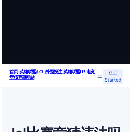
首页–英雄联盟(LOL)外围投注-英雄联盟LPL电竞
Get
竞猜赛事网站
Started