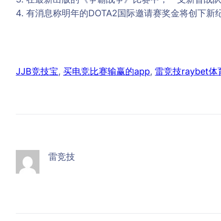
4. 有消息称明年的DOTA2国际邀请赛奖金将创下
JJB竞技宝
, 
买电竞比赛输赢的app
, 
雷竞技raybet体
雷竞技