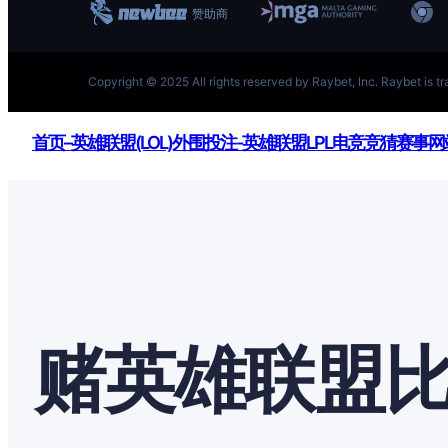
首页–英雄联盟(LOL)外围投注-英雄联盟LPL电竞竞猜赛事网
赌英雄联盟比