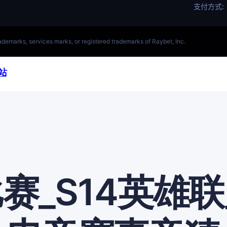
站
赛_S14英雄