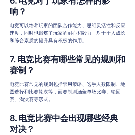
6. 电竞对于玩家有怎样的影
响？
电竞可以培养玩家的团队合作能力、思维灵活性和反应
速度，同时也锻炼了玩家的耐心和毅力，对于个人成长
和综合素质的提升具有积极的作用。
7. 电竞比赛有哪些常见的规则和
赛制？
电竞比赛常见的规则包括禁用策略、选手人数限制、地
图选择和比赛轮次等，而赛制则涵盖单场比赛、轮回
赛、淘汰赛等形式。
8. 电竞比赛中会出现哪些经典
对决？