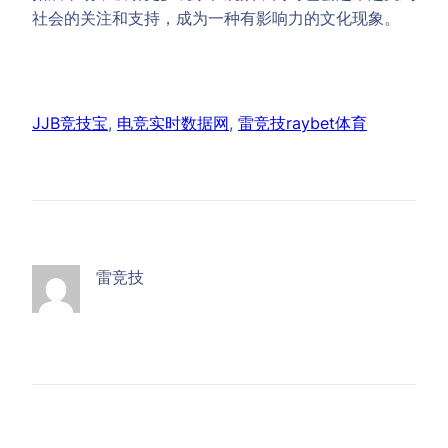
社会的关注和支持，成为一种有影响力的文化现象。
JJB竞技宝
, 
电竞实时数据网
, 
雷竞技raybet体育
雷竞技