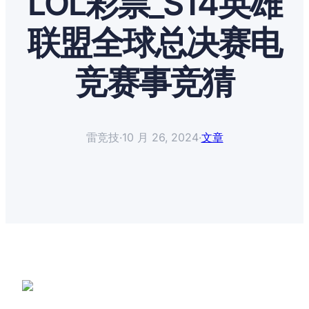
LOL彩票_S14英雄
联盟全球总决赛电
竞赛事竞猜
雷竞技
·
10 月 26, 2024
·
文章