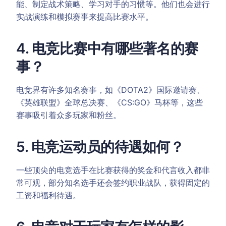
能、制定战术策略、学习对手的习惯等。他们也会进行
实战演练和模拟赛事来提高比赛水平。
4. 电竞比赛中有哪些著名的赛
事？
电竞界有许多知名赛事，如《DOTA2》国际邀请赛、
《英雄联盟》全球总决赛、《CS:GO》马杯等，这些
赛事吸引着众多玩家和粉丝。
5. 电竞运动员的待遇如何？
一些顶尖的电竞选手在比赛获得的奖金和代言收入都非
常可观，部分知名选手还会签约职业战队，获得固定的
工资和福利待遇。