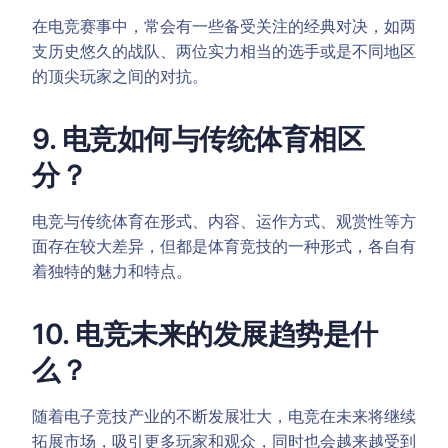
在电竞赛事中，常会有一些备受关注的经典对决，如两
支历史悠久的战队、两位实力相当的选手或是不同地区
的顶尖玩家之间的对抗。
9. 电竞如何与传统体育相区
分？
电竞与传统体育在形式、内容、运作方式、观赏性等方
面存在较大差异，但都是体育竞技的一种形式，各自有
着独特的魅力和特点。
10. 电竞未来的发展趋势是什
么？
随着电子竞技产业的不断发展壮大，电竞在未来将继续
拓展市场，吸引更多玩家和观众，同时也会越来越受到