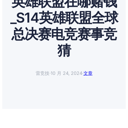
英雄联盟在哪赌钱
_S14英雄联盟全球
总决赛电竞赛事竞
猜
雷竞技
·
10 月 24, 2024
·
文章