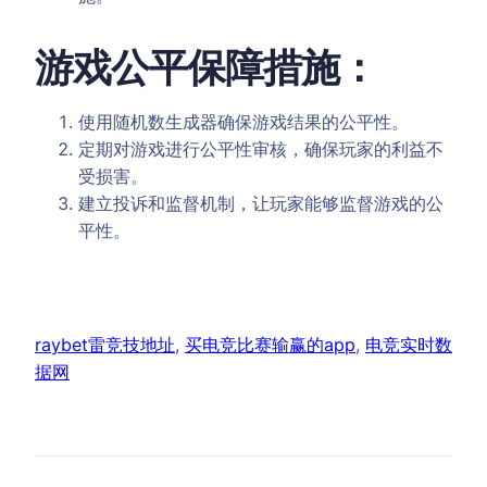
游戏公平保障措施：
使用随机数生成器确保游戏结果的公平性。
定期对游戏进行公平性审核，确保玩家的利益不
受损害。
建立投诉和监督机制，让玩家能够监督游戏的公
平性。
raybet雷竞技地址
, 
买电竞比赛输赢的app
, 
电竞实时数
据网