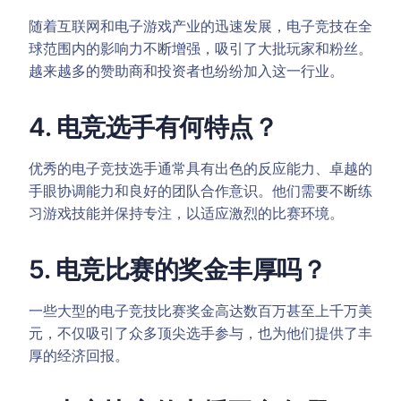
随着互联网和电子游戏产业的迅速发展，电子竞技在全
球范围内的影响力不断增强，吸引了大批玩家和粉丝。
越来越多的赞助商和投资者也纷纷加入这一行业。
4. 电竞选手有何特点？
优秀的电子竞技选手通常具有出色的反应能力、卓越的
手眼协调能力和良好的团队合作意识。他们需要不断练
习游戏技能并保持专注，以适应激烈的比赛环境。
5. 电竞比赛的奖金丰厚吗？
一些大型的电子竞技比赛奖金高达数百万甚至上千万美
元，不仅吸引了众多顶尖选手参与，也为他们提供了丰
厚的经济回报。