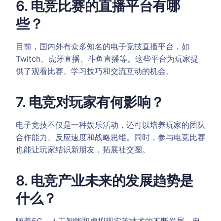
6. 电竞比赛的直播平台有哪
些？
目前，国内外有众多知名的电子竞技直播平台，如
Twitch、虎牙直播、斗鱼直播等。这些平台为玩家提
供了观看比赛、学习技巧和交流互动的机会。
7. 电竞对玩家有何影响？
电子竞技不仅是一种娱乐活动，还可以培养玩家的团队
合作能力、反应速度和战略思维。同时，参与电竞比赛
也能让玩家结识新朋友，拓展社交圈。
8. 电竞产业未来的发展趋势是
什么？
随着5G、人工智能和虚拟现实等技术的不断发展，电