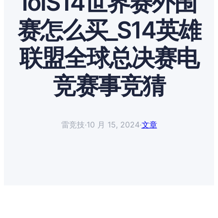
lolS14世界赛外围
赛怎么买_S14英雄
联盟全球总决赛电
竞赛事竞猜
雷竞技
·
10 月 15, 2024
·
文章