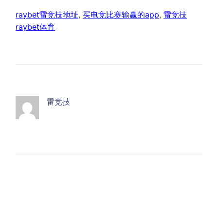
raybet雷竞技地址
, 
买电竞比赛输赢的app
, 
雷竞技
raybet体育
雷竞技