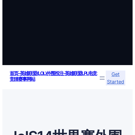
首页–英雄联盟(LOL)外围投注-英雄联盟LPL电竞
Get
竞猜赛事网站
Started