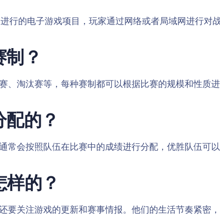
门为了比赛而进行的电子游戏项目，玩家通过网络或者局域网进
赛制？
赛、淘汰赛等，每种赛制都可以根据比赛的规模和性质进
分配的？
通常会按照队伍在比赛中的成绩进行分配，优胜队伍可以
怎样的？
还要关注游戏的更新和赛事情报。他们的生活节奏紧密，