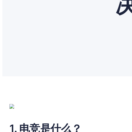
1. 电竞是什么？