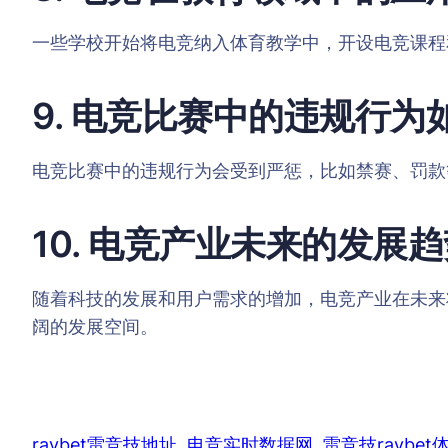
一些学校开始将电竞纳入体育教学中，开设电竞课程
9. 电竞比赛中的违规行为
电竞比赛中的违规行为会受到严惩，比如禁赛、罚款
10. 电竞产业未来的发展
随着科技的发展和用户需求的增加，电竞产业在未来
阔的发展空间。
raybet雷竞技地址
, 
电竞实时数据网
, 
雷竞技raybet