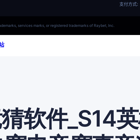
站
猜软件_S14