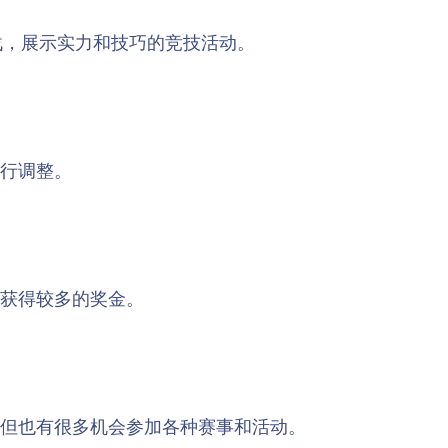
行对战，展示实力和技巧的竞技活动。
行调整。
获得较多的奖金。
但也有很多机会参加各种赛事和活动。