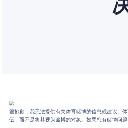
很抱歉，我无法提供有关体育赌博的信息或建议。体
伍，而不是将其视为赌博的对象。如果您有赌博问题