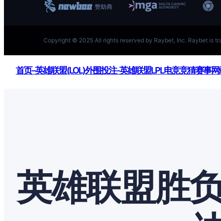
首页–英雄联盟(LOL)外围投注-英雄联盟LPL电竞竞猜赛事网
英雄联盟胜负