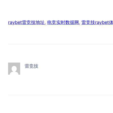
raybet雷竞技地址
, 
电竞实时数据网
, 
雷竞技raybet
雷竞技