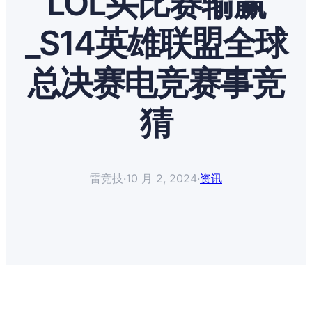
LOL买比赛输赢
_S14英雄联盟全球
总决赛电竞赛事竞
猜
雷竞技
·
10 月 2, 2024
·
资讯