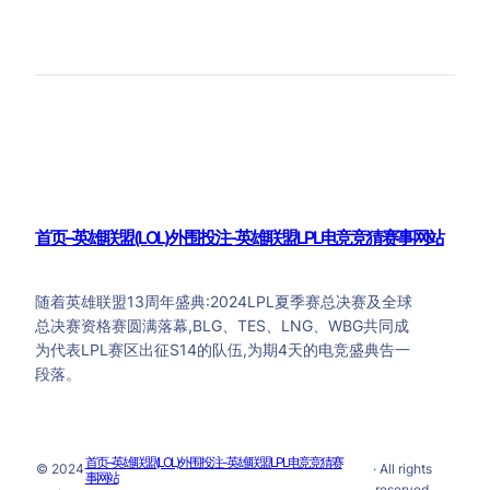
首页–英雄联盟(LOL)外围投注-英雄联盟LPL电竞竞猜赛事网站
随着英雄联盟13周年盛典:2024LPL夏季赛总决赛及全球
总决赛资格赛圆满落幕,BLG、TES、LNG、WBG共同成
为代表LPL赛区出征S14的队伍,为期4天的电竞盛典告一
段落。
首页–英雄联盟(LOL)外围投注-英雄联盟LPL电竞竞猜赛
© 2024
· All rights
事网站
·
reserved