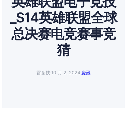
英雄联盟电子竞技
_S14英雄联盟全球
总决赛电竞赛事竞
猜
雷竞技
·
10 月 2, 2024
·
资讯