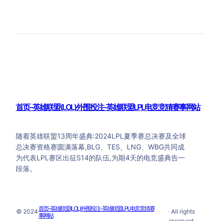
首页–英雄联盟(LOL)外围投注-英雄联盟LPL电竞竞猜赛事网站
随着英雄联盟13周年盛典:2024LPL夏季赛总决赛及全球
总决赛资格赛圆满落幕,BLG、TES、LNG、WBG共同成
为代表LPL赛区出征S14的队伍,为期4天的电竞盛典告一
段落。
首页–英雄联盟(LOL)外围投注-英雄联盟LPL电竞竞猜赛
© 2024
· All rights
事网站
·
reserved