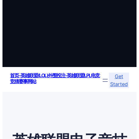
首页–英雄联盟(LOL)外围投注-英雄联盟LPL电竞
Get
竞猜赛事网站
Started