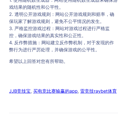
戏结果的随机性和公平性。
2. 透明公开游戏规则：网站公开游戏规则和赔率，确
保玩家了解游戏规则，避免不公平情况的发生。
3. 严格监控游戏过程：网站对游戏过程进行严格监
控，确保游戏结果的真实性和公正性。
4. 反作弊措施：网站建立反作弊机制，对于发现的作
弊行为进行严厉处理，并确保游戏的公平性。
希望以上回答对您有所帮助。
JJB竞技宝
, 
买电竞比赛输赢的app
, 
雷竞技raybet体育