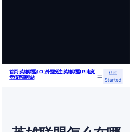
首页–英雄联盟(LOL)外围投注-英雄联盟LPL电竞
Get
竞猜赛事网站
Started