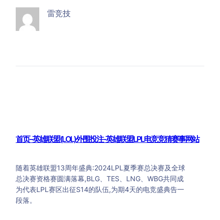
雷竞技
首页–英雄联盟(LOL)外围投注-英雄联盟LPL电竞竞猜赛事网站
随着英雄联盟13周年盛典:2024LPL夏季赛总决赛及全球
总决赛资格赛圆满落幕,BLG、TES、LNG、WBG共同成
为代表LPL赛区出征S14的队伍,为期4天的电竞盛典告一
段落。