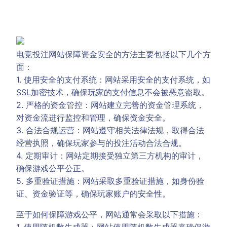
电竞投注网站保障资金安全的方法主要包括以下几个方
面：
1. 使用安全的支付系统：网站采用安全的支付系统，如
SSL加密技术，确保玩家的支付信息不会被恶意盗取。
2. 严格的资金管控：网站建立完善的资金管理系统，
对资金流进行监控和管理，确保资金安全。
3. 合法合规运营：网站遵守相关法律法规，取得合法
经营执照，确保玩家参与的投注活动合法合规。
4. 定期审计：网站定期接受独立第三方机构的审计，
确保游戏公平公正。
5. 多重验证措施：网站采取多重验证措施，如身份验
证、资金验证等，确保玩家账户的安全性。
至于如何保障游戏公平，网站通常会采取以下措施：
1. 使用随机数生成器：网站使用随机数生成器来确保游