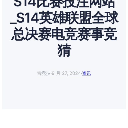
S14比赛投注网站
_S14英雄联盟全球
总决赛电竞赛事竞
猜
雷竞技
·
9 月 27, 2024
·
资讯