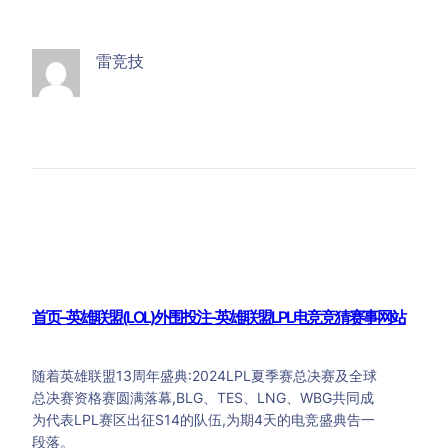
雷竞技
首页–英雄联盟(LOL)外围投注-英雄联盟LPL电竞竞猜赛事网站
随着英雄联盟13周年盛典:2024LPL夏季赛总决赛及全球
总决赛资格赛圆满落幕,BLG、TES、LNG、WBG共同成
为代表LPL赛区出征S14的队伍,为期4天的电竞盛典告一
段落。