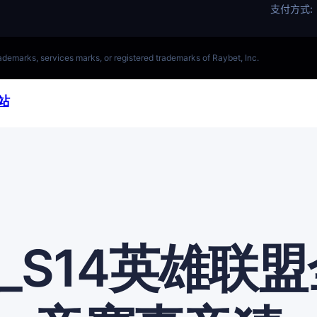
站
盘_S14英雄联