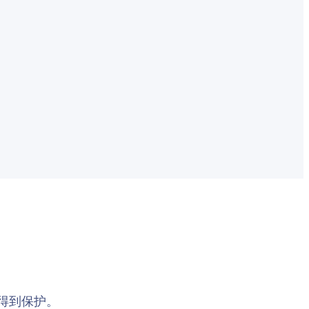
息得到保护。