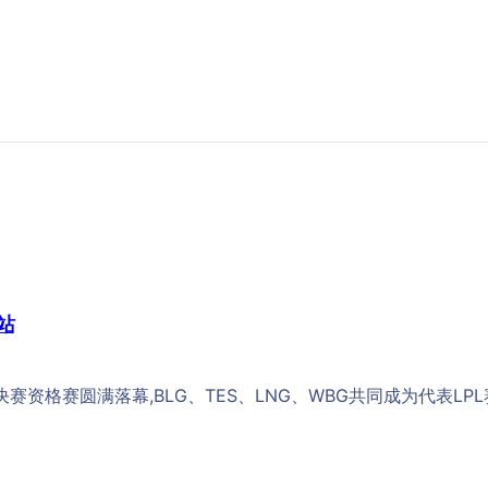
站
决赛资格赛圆满落幕,BLG、TES、LNG、WBG共同成为代表L