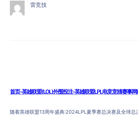
雷竞技
首页–英雄联盟(LOL)外围投注-英雄联盟LPL电竞竞猜赛事网
随着英雄联盟13周年盛典:2024LPL夏季赛总决赛及全球总