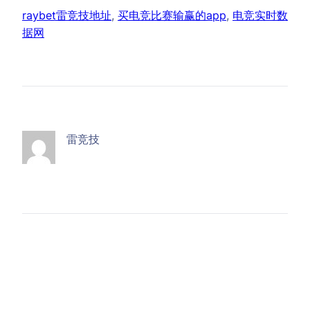
raybet雷竞技地址
, 
买电竞比赛输赢的app
, 
电竞实时数
据网
雷竞技