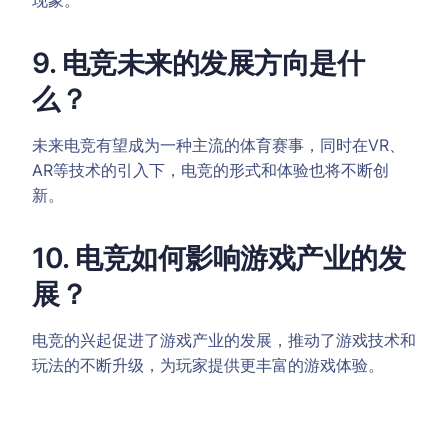
9. 电竞未来的发展方向是什
么？
未来电竞有望成为一种主流的体育赛事，同时在VR、
AR等技术的引入下，电竞的形式和体验也将不断创
新。
10. 电竞如何影响游戏产业的发
展？
电竞的兴起促进了游戏产业的发展，推动了游戏技术和
玩法的不断升级，为玩家提供更丰富的游戏体验。