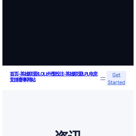
首页–英雄联盟(LOL)外围投注-英雄联盟LPL电竞
Get
竞猜赛事网站
Started