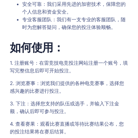
安全可靠：我们采用先进的加密技术，保障您的
个人信息和资金安全。
专业客服团队：我们有一支专业的客服团队，随
时为您解答疑问，确保您的投注体验顺畅。
如何使用：
1. 注册账号：在雷竞技电竞投注网站注册一个账号，填
写完整信息后即可开始投注。
2. 浏览赛事：浏览我们提供的各种电竞赛事，选择您
感兴趣的比赛进行投注。
3. 下注：选择您支持的队伍或选手，并输入下注金
额，确认后即可参与投注。
4. 查看赛果：观看比赛直播或等待比赛结果公布，您
的投注结果将在赛后结算。