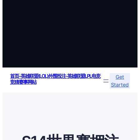
首页–英雄联盟(LOL)外围投注-英雄联盟LPL电竞
Get
竞猜赛事网站
Started