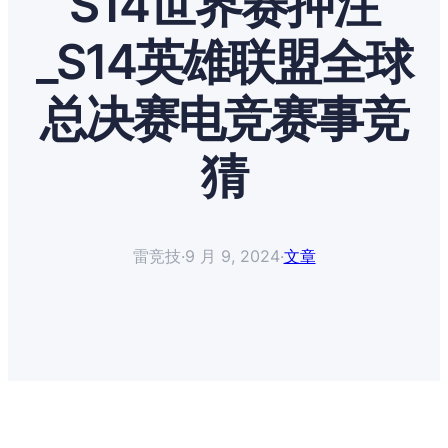
S14世界赛押注
_S14英雄联盟全球
总决赛电竞赛事竞
猜
雷竞技
·
9 月 9, 2024
·
文章