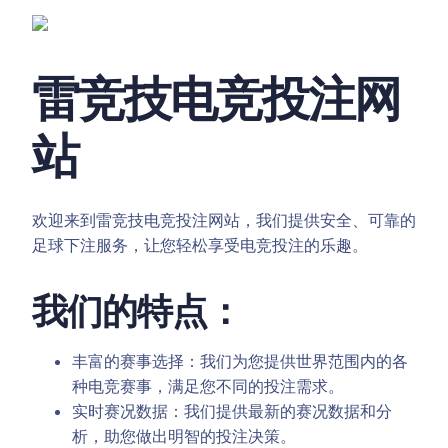
雷竞技电竞投注网
站
欢迎来到雷竞技电竞投注网站，我们提供安全、可靠的
足球下注服务，让您轻松享受电竞投注的乐趣。
我们的特点：
丰富的赛事选择：我们为您提供世界范围内的各
种电竞赛事，满足您不同的投注需求。
实时赛况数据：我们提供最新的赛况数据和分
析，助您做出明智的投注决策。