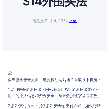
S14外围买法
雷竞技
·
9 月 4, 2024
·
文章
保障资金安全方面，电竞投注网站通常采取以下措施：
1.采用安全加密技术：网站会采用SSL加密技术来保护
用户的个人信息和资金安全，防止数据被窃取或篡改。
2.多种支付方式：提供多种安全的支付方式，如银行转