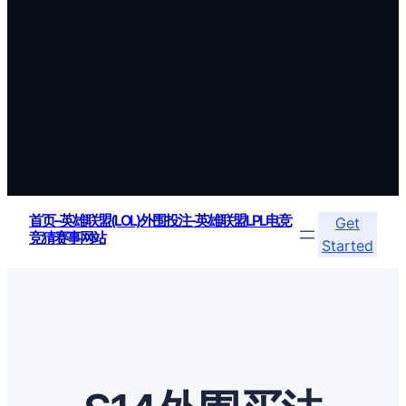
首页–英雄联盟(LOL)外围投注-英雄联盟LPL电竞
Get
竞猜赛事网站
Started