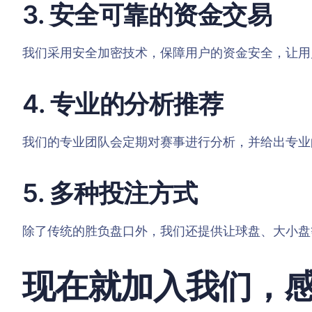
3. 安全可靠的资金交易
我们采用安全加密技术，保障用户的资金安全，让用
4. 专业的分析推荐
我们的专业团队会定期对赛事进行分析，并给出专业
5. 多种投注方式
除了传统的胜负盘口外，我们还提供让球盘、大小盘
现在就加入我们，