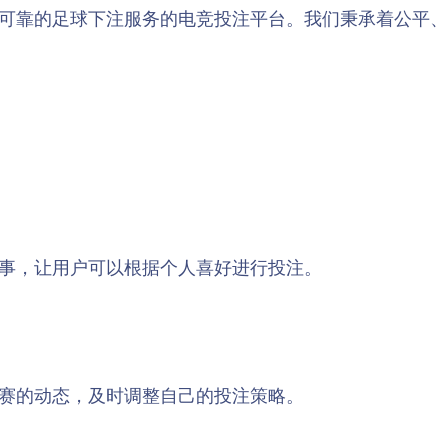
可靠的足球下注服务的电竞投注平台。我们秉承着公平、
事，让用户可以根据个人喜好进行投注。
赛的动态，及时调整自己的投注策略。