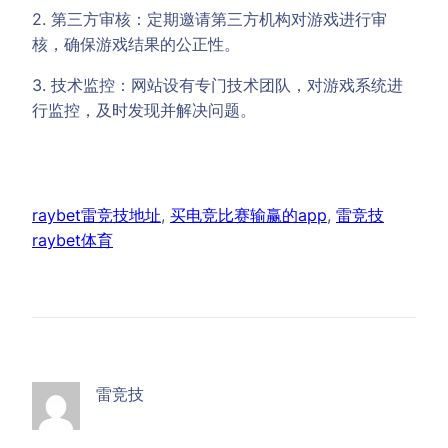
2. 第三方审核：定期邀请第三方机构对游戏进行审
核，确保游戏结果的公正性。
3. 技术监控：网站设有专门技术团队，对游戏系统进
行监控，及时发现并解决问题。
raybet雷竞技地址
, 
买电竞比赛输赢的app
, 
雷竞技
raybet体育
雷竞技