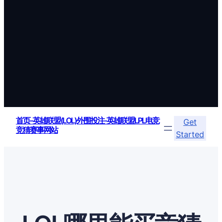
首页–英雄联盟(LOL)外围投注-英雄联盟LPL电竞
Get
竞猜赛事网站
Started