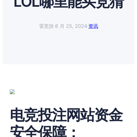
LOL哪里能买竞猜
雷竞技
·
8 月 25, 2024
·
资讯
电竞投注网站资金
安全保障：