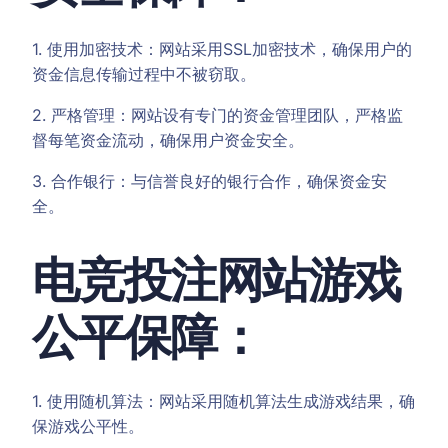
1. 使用加密技术：网站采用SSL加密技术，确保用户的
资金信息传输过程中不被窃取。
2. 严格管理：网站设有专门的资金管理团队，严格监
督每笔资金流动，确保用户资金安全。
3. 合作银行：与信誉良好的银行合作，确保资金安
全。
电竞投注网站游戏
公平保障：
1. 使用随机算法：网站采用随机算法生成游戏结果，确
保游戏公平性。