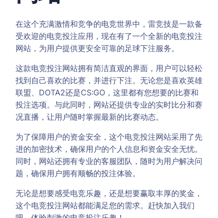
在这个充满激情和竞争的电竞世界中，雷竞技是一款备
受欢迎的电竞投注应用，现在有了一个全新的电竞投注
网站，为用户提供更安全可靠的足球下注服务。
这款电竞投注网站拥有简洁直观的界面，用户可以轻松
找到自己喜欢的比赛，并进行下注。无论您是喜欢英雄
联盟、DOTA2还是CS:GO，这里都有您想要的比赛和
投注选项。与此同时，网站还提供专业的实时比分和赛
况直播，让用户随时掌握最新的比赛动态。
为了保障用户的资金安全，这个电竞投注网站采用了先
进的加密技术，确保用户的个人信息和资金安全无忧。
同时，网站还拥有专业的客服团队，随时为用户解决问
题，确保用户拥有顺畅的投注体验。
无论是想要感受电竞乐趣，还是想要赢取丰厚的奖金，
这个电竞投注网站都能满足您的需求。赶快加入我们
吧，体验刺激的电竞投注乐趣！