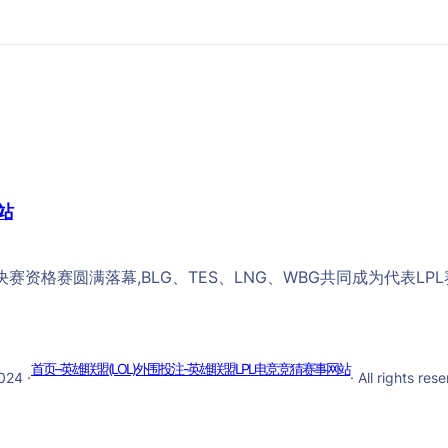
站
决赛资格赛圆满落幕,BLG、TES、LNG、WBG共同成为代表L
首页–英雄联盟(LOL)外围投注-英雄联盟LPL电竞竞猜赛事网站
024 ·
· All rights res