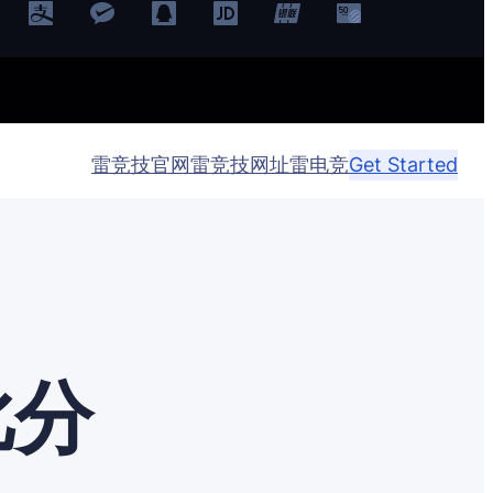
雷竞技官网
雷竞技网址
雷电竞
Get Started
比分