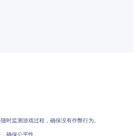
会随时监测游戏过程，确保没有作弊行为。
督，确保公平性。