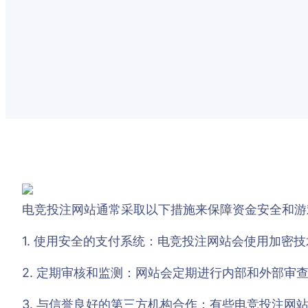
电竞投注网站通常采取以下措施来保障资金安全和游
1. 使用安全的支付系统：电竞投注网站会使用加密
2. 定期审核和监测：网站会定期进行内部和外部
3. 与信誉良好的第三方机构合作：有些电竞投注