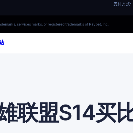
站
雄联盟S14买