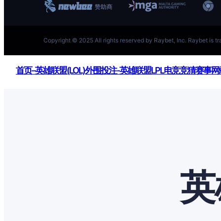
首页–英雄联盟(LOL)外围投注-英雄联盟LPL电竞竞猜赛事网
英