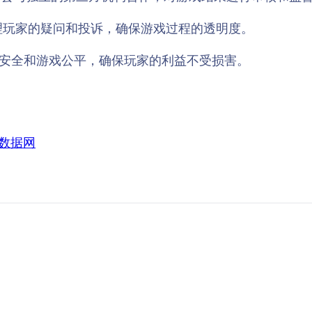
处理玩家的疑问和投诉，确保游戏过程的透明度。
安全和游戏公平，确保玩家的利益不受损害。
数据网