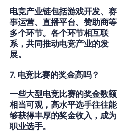
电竞产业链包括游戏开发、赛
事运营、直播平台、赞助商等
多个环节。各个环节相互联
系，共同推动电竞产业的发
展。
7. 电竞比赛的奖金高吗？
一些大型电竞比赛的奖金数额
相当可观，高水平选手往往能
够获得丰厚的奖金收入，成为
职业选手。