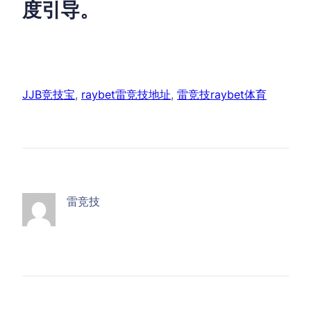
度引导。
JJB竞技宝
, 
raybet雷竞技地址
, 
雷竞技raybet体育
雷竞技