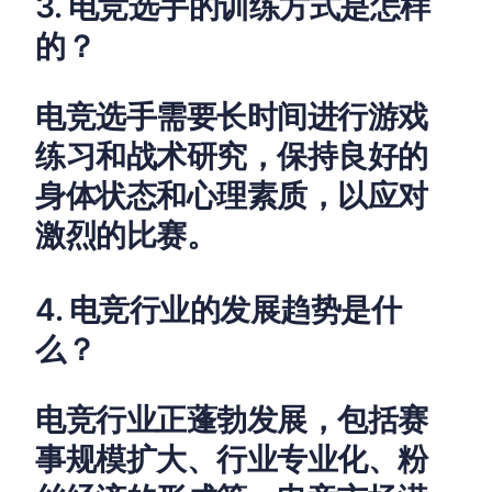
3. 电竞选手的训练方式是怎样
的？
电竞选手需要长时间进行游戏
练习和战术研究，保持良好的
身体状态和心理素质，以应对
激烈的比赛。
4. 电竞行业的发展趋势是什
么？
电竞行业正蓬勃发展，包括赛
事规模扩大、行业专业化、粉