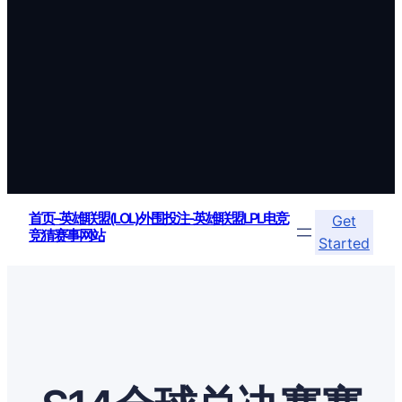
首页–英雄联盟(LOL)外围投注-英雄联盟LPL电竞
Get
竞猜赛事网站
Started