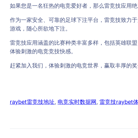
如果您是一名狂热的电竞爱好者，那么雷竞技应用绝
作为一家安全、可靠的足球下注平台，雷竞技致力于
游戏，随心所欲地下注。
雷竞技应用涵盖的比赛种类丰富多样，包括英雄联盟
体验刺激的电竞竞技快感。
赶紧加入我们，体验刺激的电竞世界，赢取丰厚的奖
raybet雷竞技地址
, 
电竞实时数据网
, 
雷竞技raybet