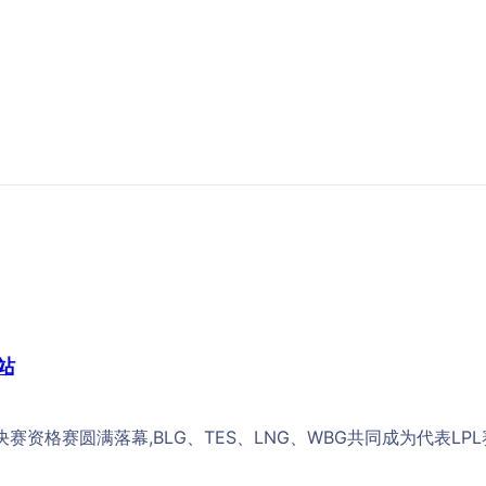
站
决赛资格赛圆满落幕,BLG、TES、LNG、WBG共同成为代表L