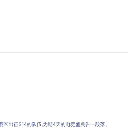
PL赛区出征S14的队伍,为期4天的电竞盛典告一段落。