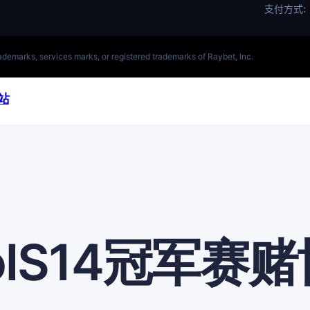
站
olS14冠军赛