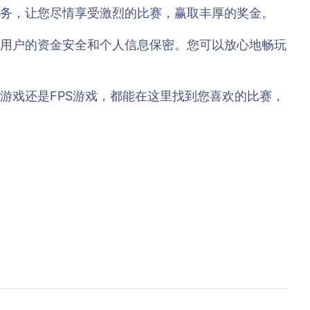
务，让您尽情享受激烈的比赛，赢取丰厚的奖金。
用户的资金安全和个人信息保密。您可以放心地畅玩
游戏还是FPS游戏，都能在这里找到您喜欢的比赛，