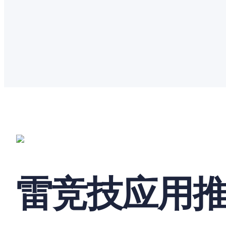
雷竞技应用