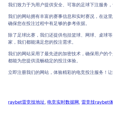
我们致力于为用户提供安全、可靠的足球下注服务，
我们的网站拥有丰富的赛事信息和实时赛况，在这里
确保您在投注过程中有足够的参考依据。
除了足球比赛，我们还提供包括篮球、网球、桌球等
家，我们都能满足您的投注需求。
我们的网站采用了最先进的加密技术，确保用户的个
都能为您提供流畅稳定的投注体验。
立即注册我们的网站，体验精彩的电竞投注服务！让
raybet雷竞技地址
, 
电竞实时数据网
, 
雷竞技raybet