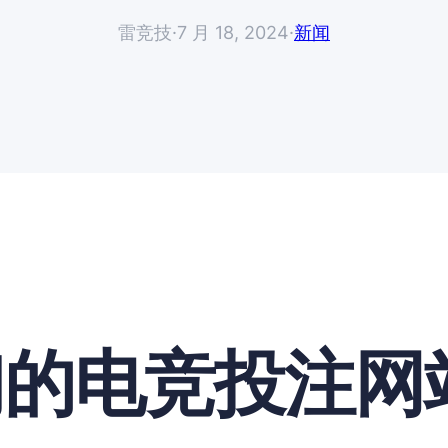
雷竞技
·
7 月 18, 2024
·
新闻
们的电竞投注网