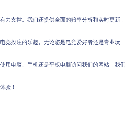
有力支撑。我们还提供全面的赔率分析和实时更新，
电竞投注的乐趣。无论您是电竞爱好者还是专业玩
使用电脑、手机还是平板电脑访问我们的网站，我们
体验！