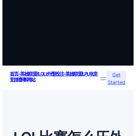
首页–英雄联盟(LOL)外围投注-英雄联盟LPL电竞
Get
竞猜赛事网站
Started