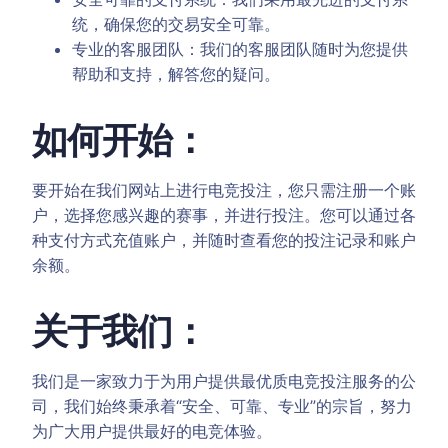
统，确保您的交易安全可靠。
专业的客服团队：我们的客服团队随时为您提供
帮助和支持，解答您的疑问。
如何开始：
要开始在我们网站上进行电竞投注，您只需注册一个账
户，选择您感兴趣的赛事，并进行投注。您可以通过各
种支付方式充值账户，并随时查看您的投注记录和账户
余额。
关于我们：
我们是一家致力于为用户提供最优质电竞投注服务的公
司，我们始终秉承着“安全、可靠、专业”的宗旨，努力
为广大用户提供最好的电竞体验。