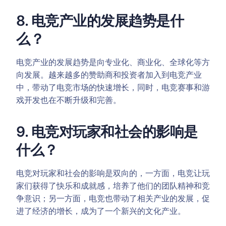
8. 电竞产业的发展趋势是什
么？
电竞产业的发展趋势是向专业化、商业化、全球化等方
向发展。越来越多的赞助商和投资者加入到电竞产业
中，带动了电竞市场的快速增长，同时，电竞赛事和游
戏开发也在不断升级和完善。
9. 电竞对玩家和社会的影响是
什么？
电竞对玩家和社会的影响是双向的，一方面，电竞让玩
家们获得了快乐和成就感，培养了他们的团队精神和竞
争意识；另一方面，电竞也带动了相关产业的发展，促
进了经济的增长，成为了一个新兴的文化产业。