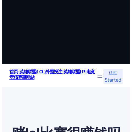
首页–英雄联盟(LOL)外围投注-英雄联盟LPL电竞
Get
竞猜赛事网站
Started