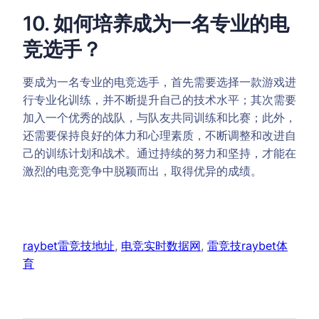
10. 如何培养成为一名专业的电
竞选手？
要成为一名专业的电竞选手，首先需要选择一款游戏进
行专业化训练，并不断提升自己的技术水平；其次需要
加入一个优秀的战队，与队友共同训练和比赛；此外，
还需要保持良好的体力和心理素质，不断调整和改进自
己的训练计划和战术。通过持续的努力和坚持，才能在
激烈的电竞竞争中脱颖而出，取得优异的成绩。
raybet雷竞技地址
, 
电竞实时数据网
, 
雷竞技raybet体
育