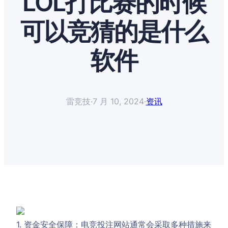
LOL打比赛的时候
可以竞猜的是什么
软件
雷竞技
·
7 月 10, 2024
·
资讯
1. 资金安全保障：电竞投注网站通常会采取多种措施来