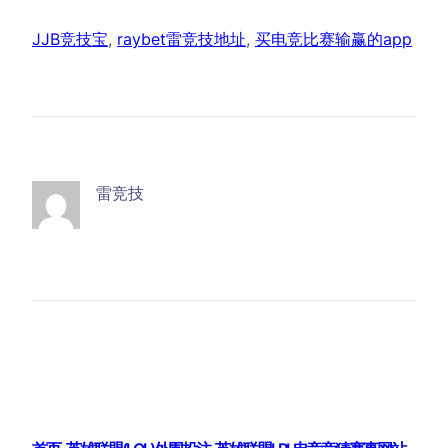
JJB竞技宝
, 
raybet雷竞技地址
, 
买电竞比赛输赢的app
雷竞技