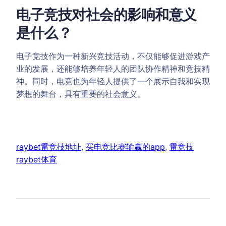
电子竞技对社会的影响和意义
是什么？
电子竞技作为一种新兴竞技活动，不仅能够促进游戏产
业的发展，还能够培养年轻人的团队协作精神和竞技精
神。同时，电竞也为年轻人提供了一个展示自我和实现
梦想的舞台，具有重要的社会意义。
raybet雷竞技地址
, 
买电竞比赛输赢的app
, 
雷竞技
raybet体育