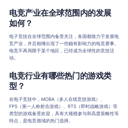
电竞产业在全球范围内的发展
如何？
电子竞技在全球范围内备受关注，各国都致力于发展电
竞产业，并且相继出现了一些颇有影响力的电竞赛事。
电竞不再局限于某个地区，已经成为全球性的竞技活
动。
电竞行业有哪些热门的游戏类
型？
在电子竞技中，MOBA（多人在线竞技游戏）、
FPS（第一人称射击游戏）、RTS（即时战略游戏）等
类型的游戏备受欢迎，具有大规模参与和高度策略性等
特点，是电竞领域的热门选择。