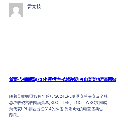
雷竞技
首页–英雄联盟(LOL)外围投注-英雄联盟LPL电竞竞猜赛事网站
随着英雄联盟13周年盛典:2024LPL夏季赛总决赛及全球
总决赛资格赛圆满落幕,BLG、TES、LNG、WBG共同成
为代表LPL赛区出征S14的队伍,为期4天的电竞盛典告一
段落。