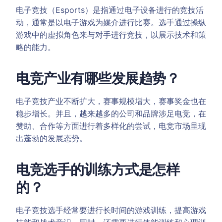
电子竞技（Esports）是指通过电子设备进行的竞技活
动，通常是以电子游戏为媒介进行比赛。选手通过操纵
游戏中的虚拟角色来与对手进行竞技，以展示技术和策
略的能力。
电竞产业有哪些发展趋势？
电子竞技产业不断扩大，赛事规模增大，赛事奖金也在
稳步增长。并且，越来越多的公司和品牌涉足电竞，在
赞助、合作等方面进行着多样化的尝试，电竞市场呈现
出蓬勃的发展态势。
电竞选手的训练方式是怎样
的？
电子竞技选手经常要进行长时间的游戏训练，提高游戏