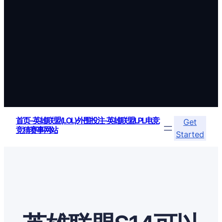
首页–英雄联盟(LOL)外围投注-英雄联盟LPL电竞
Get
竞猜赛事网站
Started