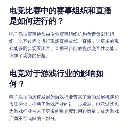
电竞比赛中的赛事组织和直播
是如何进行的？
电子竞技赛事通常由专业赛事组织机构负责策划和组
织，比赛过程会进行现场直播或线上直播，让更多的观
众能够同步观看比赛。直播平台能够提供交互性功能，
增加了观赛的乐趣。
电竞对于游戏行业的影响如
何？
电子竞技的迅速发展为游戏行业带来了新的发展机遇和
市场需求，推动了游戏产业的进一步发展。电竞游戏也
为游戏行业带来了更多的曝光度和用户数量，成为游戏
厂商不可或缺的一部分。