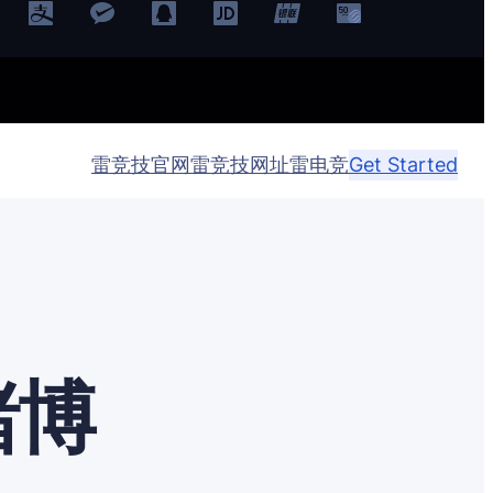
雷竞技官网
雷竞技网址
雷电竞
Get Started
赌博