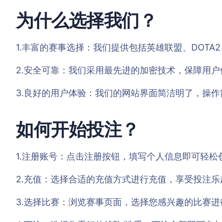
为什么选择我们？
1.丰富的赛事选择：我们提供包括英雄联盟、DOTA2
2.安全可靠：我们采用最先进的加密技术，保障用
3.良好的用户体验：我们的网站界面简洁明了，操
如何开始投注？
1.注册账号：点击注册按钮，填写个人信息即可轻松
2.充值：选择合适的充值方式进行充值，享受投注乐
3.选择比赛：浏览赛事页面，选择您感兴趣的比赛进