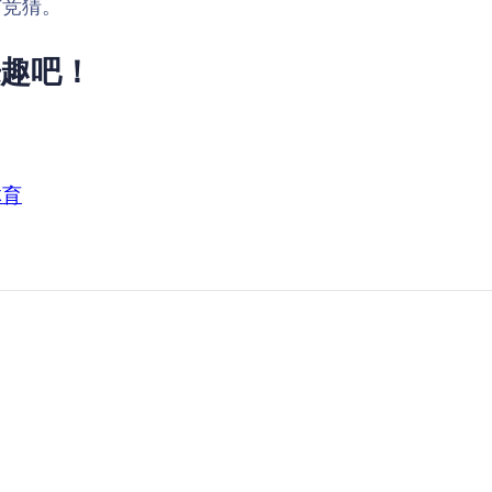
与竞猜。
乐趣吧！
体育