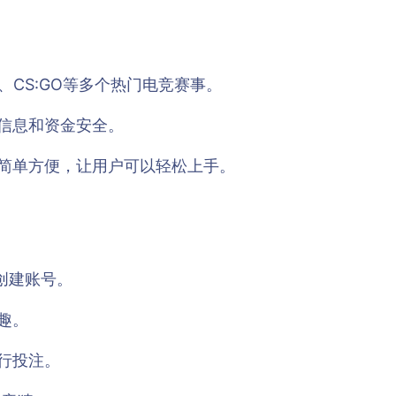
、CS:GO等多个热门电竞赛事。
户信息和资金安全。
作简单方便，让用户可以轻松上手。
创建账号。
趣。
行投注。