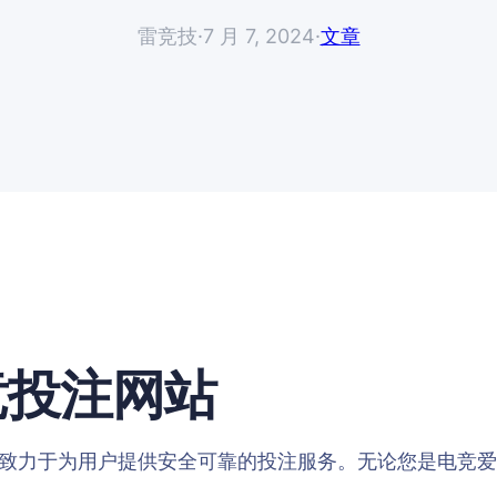
雷竞技
·
7 月 7, 2024
·
文章
竞投注网站
致力于为用户提供安全可靠的投注服务。无论您是电竞爱